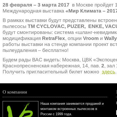
28 февраля – 3 марта 2017
в Москве пройдет 1
Международная выставка
«Мир Климата – 201
В рамках выставки будут представлены встрое
пылесосы
ТМ
CYCLOVAC
,
PUZER
,
ENKE
,
VAC
будут смонтированы: система «шланг-невидимк
модицификация
RetraFlex
, опции
Vroom
и
Wally
работы выставки на стенде компании проект в
пылеудаления – бесплатно!
Будем рады ВАС видеть: Москва, ЦВК «Экспоце
Краснопресненская набережная, 14, пав.
2
, зал
Получить пригласительный билет можно
здесь
.
О компании
Наша компания занимается продажей и
монтажом встроенных пылесосов в
России с 1999 года.